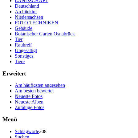
LANDSCHAFT
Deutschland
Architektur
Niedersachsen
FOTO TECHNIKEN
Gebäude
Botanischer Garten Osnabrück
Tier
Rauhreif
Ungesättigt
Sonstiges
Tiere
Erweitert
Am häufigsten angesehen
Am besten bewertet
Neueste Fotos
Neueste Alben
Zufällige Fotos
Menü
Schlagworte
208
Suchen