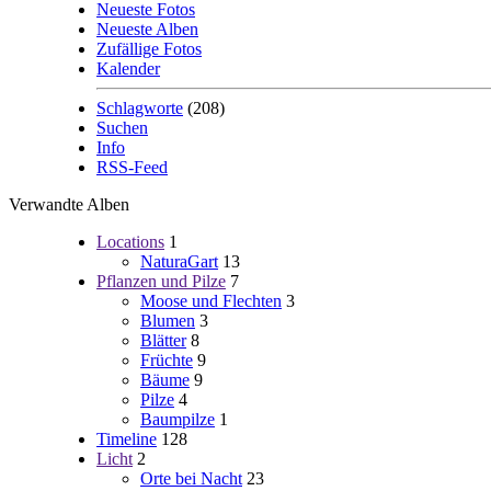
Neueste Fotos
Neueste Alben
Zufällige Fotos
Kalender
Schlagworte
(208)
Suchen
Info
RSS-Feed
Verwandte Alben
Locations
1
NaturaGart
13
Pflanzen und Pilze
7
Moose und Flechten
3
Blumen
3
Blätter
8
Früchte
9
Bäume
9
Pilze
4
Baumpilze
1
Timeline
128
Licht
2
Orte bei Nacht
23