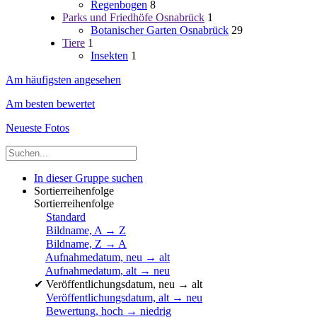
Regenbogen
8
Parks und Friedhöfe Osnabrück
1
Botanischer Garten Osnabrück
29
Tiere
1
Insekten
1
Am häufigsten angesehen
Am besten bewertet
Neueste Fotos
In dieser Gruppe suchen
Sortierreihenfolge
Sortierreihenfolge
Standard
Bildname, A → Z
Bildname, Z → A
Aufnahmedatum, neu → alt
Aufnahmedatum, alt → neu
✔
Veröffentlichungsdatum, neu → alt
Veröffentlichungsdatum, alt → neu
Bewertung, hoch → niedrig