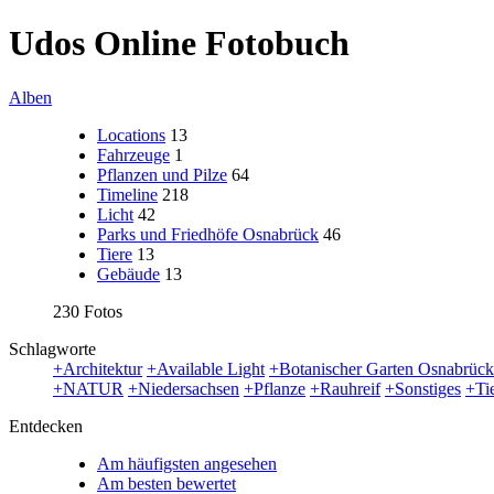
Udos Online Fotobuch
Alben
Locations
13
Fahrzeuge
1
Pflanzen und Pilze
64
Timeline
218
Licht
42
Parks und Friedhöfe Osnabrück
46
Tiere
13
Gebäude
13
230 Fotos
Schlagworte
+Architektur
+Available Light
+Botanischer Garten Osnabrück
+NATUR
+Niedersachsen
+Pflanze
+Rauhreif
+Sonstiges
+Ti
Entdecken
Am häufigsten angesehen
Am besten bewertet