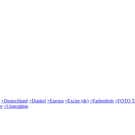
+Deutschland
+Dunkel
+Europa
+Excire (de)
+Farbenfroh
+FOTO 
er
+Ungesättigt